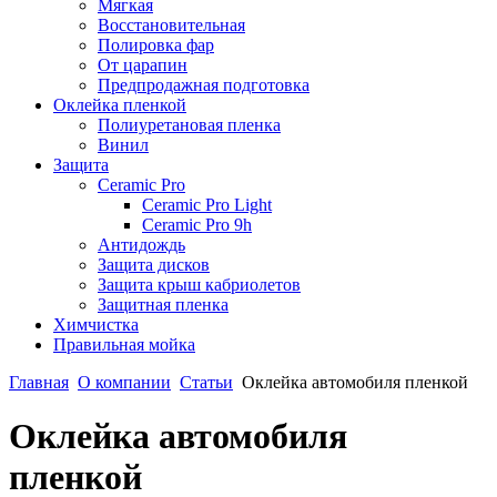
Мягкая
Восстановительная
Полировка фар
От царапин
Предпродажная подготовка
Оклейка пленкой
Полиуретановая пленка
Винил
Защита
Сeramic Pro
Сeramic Pro Light
Сeramic Pro 9h
Антидождь
Защита дисков
Защита крыш кабриолетов
Защитная пленка
Химчистка
Правильная мойка
Главная
О компании
Статьи
Оклейка автомобиля пленкой
Оклейка автомобиля
пленкой