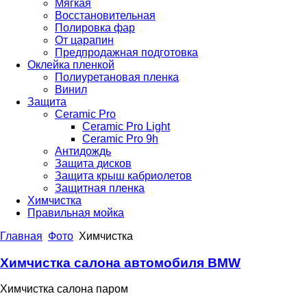
Мягкая
Восстановительная
Полировка фар
От царапин
Предпродажная подготовка
Оклейка пленкой
Полиуретановая пленка
Винил
Защита
Сeramic Pro
Сeramic Pro Light
Сeramic Pro 9h
Антидождь
Защита дисков
Защита крыш кабриолетов
Защитная пленка
Химчистка
Правильная мойка
Главная
Фото
Химчистка
Химчистка салона автомобиля BMW
Химчистка салона паром